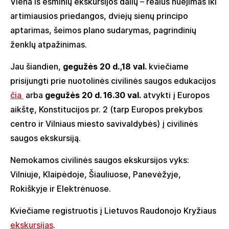
Viena iš esminių ekskursijos dalių – realus nuėjimas iki
artimiausios priedangos, dviejų sienų principo
aptarimas, šeimos plano sudarymas, pagrindinių
ženklų atpažinimas.
Jau šiandien,
gegužės 20 d.,18 val.
kviečiame
prisijungti prie nuotolinės civilinės saugos edukacijos
čia
arba
gegužės 20 d. 16.30 val.
atvykti į Europos
aikštę, Konstitucijos pr. 2 (tarp Europos prekybos
centro ir Vilniaus miesto savivaldybės) į civilinės
saugos ekskursiją.
Nemokamos civilinės saugos ekskursijos vyks:
Vilniuje, Klaipėdoje, Šiauliuose, Panevėžyje,
Rokiškyje ir Elektrėnuose.
Kviečiame registruotis į Lietuvos Raudonojo Kryžiaus
ekskursijas
.