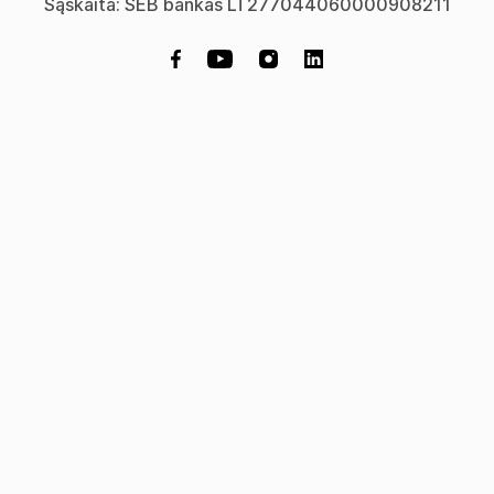
Sąskaita: SEB bankas LT277044060000908211