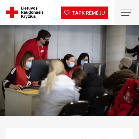
TAPK RĖMĖJU