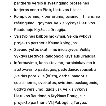
partneri
s
Verslo ir svetingumo profesinės
karjeros centro Pietų Lietuvos filialas
.
Kompiuterinio, kibernetinio, teisinio ir finansinio
raštingumo ugdymas
.
Veiklą
vykdys
Lietuvos
Raudonojo Kryžiaus Draugija.
Valstybinės
kalbos
mokymai
.
Veiklą
vykdys
projekto
partneris
Kauno kolegijos
.
Savanorystės skatinimo iniciatyvos
.
Veiklą
vykdys
Lietuvos Raudonojo Kryžiaus Draugija.
Informavimo
,
konsultavimo
,
tarpininkavimo
ir
atstovavimo
paslaugos
,
padedančios
pasiekti
įvairius
poreikius
(
būstą
,
darbą
,
naudotis
socialinėmis
,
sveikatos
,
švietimo
paslaugomis
,
ugdyti
verslumo
įgūdžius
).
Veiklą
vykdys
Lietuvos Raudonojo Kryžiaus Draugija
ir
projekto partneris VšĮ Pabėgėlių Taryba
.