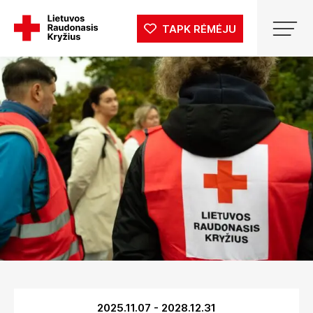
TAPK RĖMĖJU
2025.11.07
-
2028.12.31