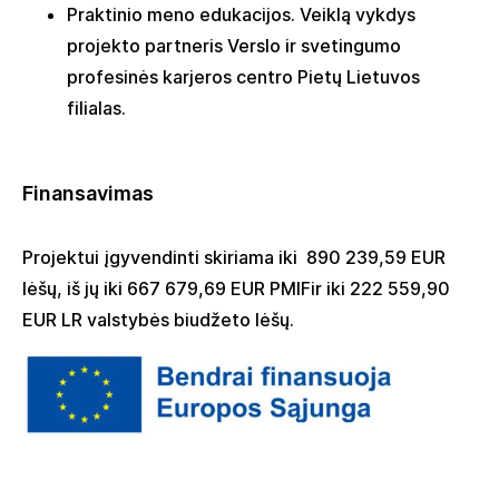
P
raktinio meno
edukacijos.
Veiklą vykdys
projekto partneris
Verslo ir svetingumo
profesinės karjeros centro Pietų Lietuvos
filialas.
Finansavimas
Projekt
ui
įgyvendinti skiriama iki
890 239,59
EUR
lėš
ų
, iš jų
iki
667 679,69
E
UR
PMIF
ir iki
222 559,90
EUR
LR valstybės biudžeto lėšų.