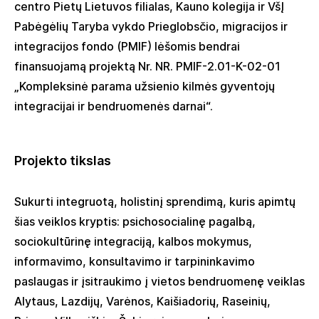
centro Pietų Lietuvos filialas, Kauno kolegija ir VšĮ
Pabėgėlių Taryba vykdo Prieglobsčio, migracijos ir
integracijos fondo (PMIF) lėšomis bendrai
finansuojamą projektą Nr. NR. PMIF-2.01-K-02-01
„
K
ompleksinė parama užsienio kilmės gyventojų
integracijai ir bendruomenės darnai
“.
Projekto tikslas
Sukurti integruotą, holistinį sprendimą, kuris apimtų
šias veiklos kryptis: psichosocialinę pagalbą,
sociokultūrinę integraciją, kalbos mokymus,
informavimo, konsultavimo ir tarpininkavimo
paslaugas ir įsitraukimo į vietos bendruomenę veiklas
Alytaus, Lazdijų, Varėnos, Kaišiadorių, Raseinių,