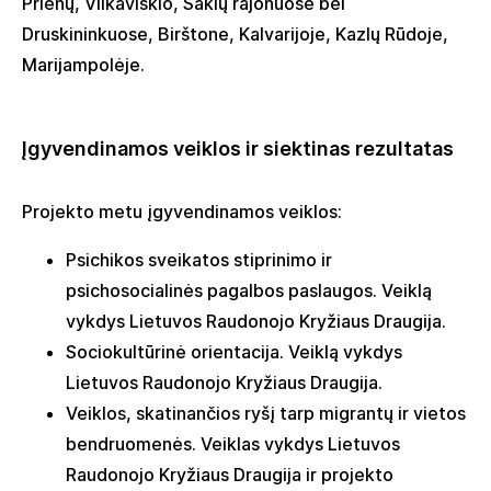
Prienų, Vilkaviškio, Šakių rajonuose bei
Druskininkuose, Birštone, Kalvarijoje, Kazlų Rūdoje,
Marijampolėje.
Įgyvendinamos veiklos ir siektinas rezultatas
Projekt
o
metu įgyvendinamos
veiklos:
Psichikos sveikatos stiprinimo ir
psichosocialinės pagalbos paslaugos.
Veiklą
vykdys Lietuvos Raudonojo Kryžiaus Draugija.
Sociokultūrinė orientacija
.
Veiklą vykdys
Lietuvos Raudonojo Kryžiaus Draugija.
Veiklos, skatinančios ryšį tarp migrantų ir vietos
bendruomenės
.
Veikl
as
vykdys Lietuvos
Raudonojo Kryžiaus Draugija ir projekto