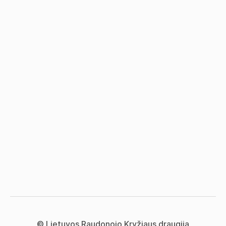
© Lietuvos Raudonojo Kryžiaus draugija