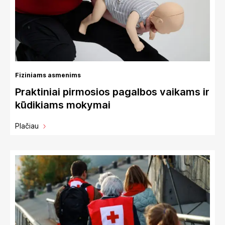
Fiziniams asmenims
Praktiniai pirmosios pagalbos vaikams ir
kūdikiams mokymai
Plačiau