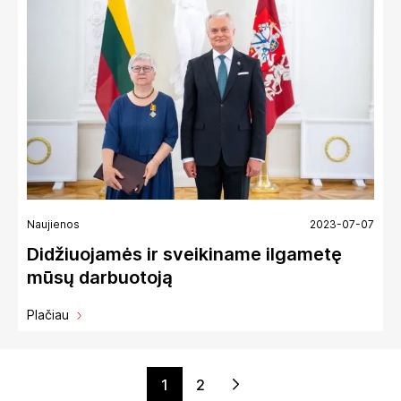
Naujienos
2023-07-07
Didžiuojamės ir sveikiname ilgametę
mūsų darbuotoją
Plačiau
Įrašų
1
2