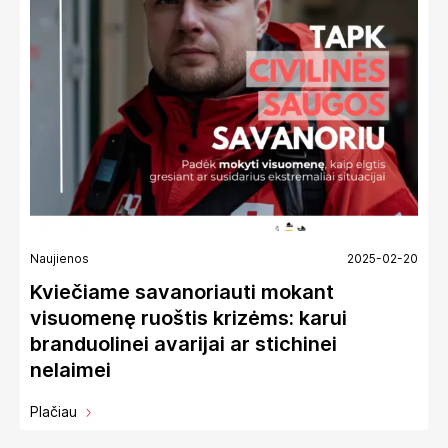
Naujienos
2025-02-20
Kviečiame savanoriauti mokant
visuomenę ruoštis krizėms: karui
branduolinei avarijai ar stichinei
nelaimei
Plačiau