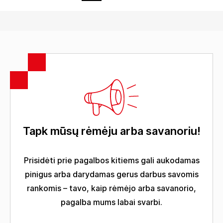
puslapiavimas
Tapk mūsų rėmėju arba savanoriu!
Prisidėti prie pagalbos kitiems gali aukodamas
pinigus arba darydamas gerus darbus savomis
rankomis – tavo, kaip rėmėjo arba savanorio,
pagalba mums labai svarbi.